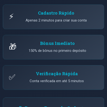
Cadastro Rápido
⚡
Apenas 2 minutos para criar sua conta
Bônus Imediato
🎁
150% de bônus no primeiro depósito
Verificação Rápida
✅
Conta verificada em até 5 minutos