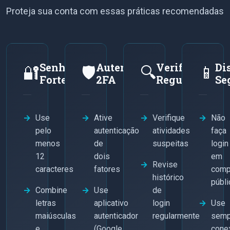
Proteja sua conta com essas práticas recomendadas
Senha
Autenticação
Verificação
Di
🔐
🛡️
🔍
📱
Forte
2FA
Regular
Se
Use
Ative
Verifique
Não
pelo
autenticação
atividades
faça
menos
de
suspeitas
login
12
dois
em
Revise
caracteres
fatores
comp
histórico
públ
Combine
Use
de
letras
aplicativo
login
Use
maiúsculas
autenticador
regularmente
semp
e
(Google
cone