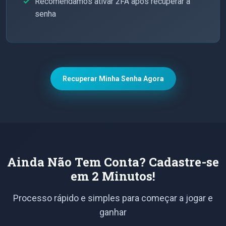
Recomendamos ativar 2FA após recuperar a
senha
Recuperar Minha Senha Agora
Ainda Não Tem Conta? Cadastre-se
em 2 Minutos!
Processo rápido e simples para começar a jogar e
ganhar