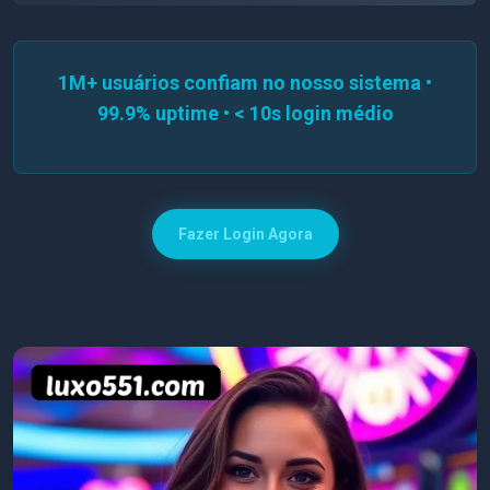
1M+ usuários
confiam no nosso sistema •
99.9% uptime
•
< 10s login médio
Fazer Login Agora