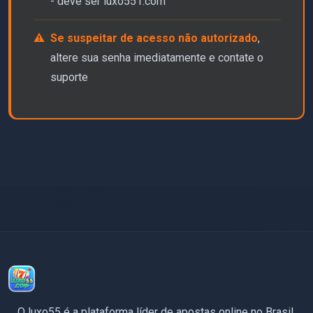
- deve ser luxo551.com
Se suspeitar de acesso não autorizado
,
altere sua senha imediatamente e contate o
suporte
O luxo55 é a plataforma líder de apostas online no Brasil,