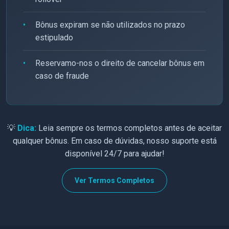
Bônus expiram se não utilizados no prazo
estipulado
Reservamo-nos o direito de cancelar bônus em
caso de fraude
💡
Dica:
Leia sempre os termos completos antes de aceitar
qualquer bônus. Em caso de dúvidas, nosso suporte está
disponível 24/7 para ajudar!
Ver Termos Completos