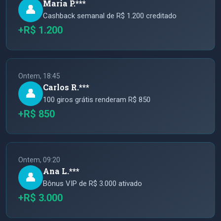
Maria P.***
👤
Cashback semanal de R$ 1.200 creditado
+R$ 1.200
Ontem, 18:45
Carlos R.***
👤
100 giros grátis renderam R$ 850
+R$ 850
Ontem, 09:20
Ana L.***
👤
Bônus VIP de R$ 3.000 ativado
+R$ 3.000