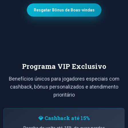
Resgatar Bônus de Boas-vindas
Programa VIP Exclusivo
Benefícios únicos para jogadores especiais com
cashback, bônus personalizados e atendimento
prioritário
💎 Cashback até 15%