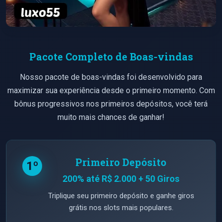
Pacote Completo de Boas-vindas
Nosso pacote de boas-vindas foi desenvolvido para
maximizar sua experiência desde o primeiro momento. Com
bônus progressivos nos primeiros depósitos, você terá
muito mais chances de ganhar!
Primeiro Depósito
1º
200% até R$ 2.000 + 50 Giros
Triplique seu primeiro depósito e ganhe giros
grátis nos slots mais populares.