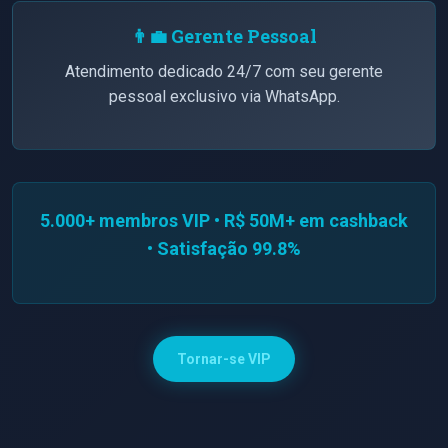
👨‍💼 Gerente Pessoal
Atendimento dedicado 24/7 com seu gerente
pessoal exclusivo via WhatsApp.
5.000+ membros VIP
•
R$ 50M+ em cashback
•
Satisfação 99.8%
Tornar-se VIP