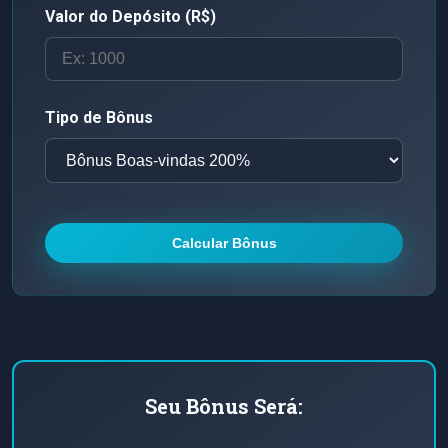
Valor do Depósito (R$)
Tipo de Bônus
Calcular Bônus
Seu Bônus Será: