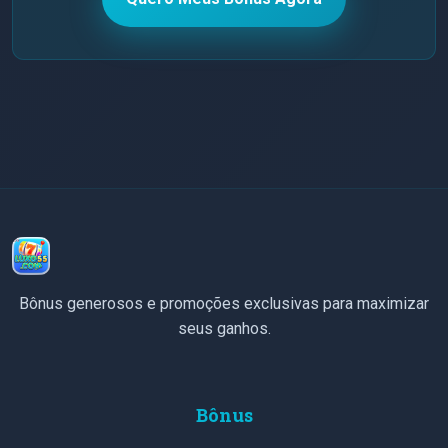
Bônus generosos e promoções exclusivas para maximizar
seus ganhos.
Bônus