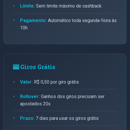
Limite:
Sem limite máximo de cashback
Pagamento:
Automático toda segunda-feira às
10h
🎰 Giros Grátis
Valor:
R$ 0,50 por giro grátis
Rollover:
Ganhos dos giros precisam ser
apostados 20x
Prazo:
7 dias para usar os giros grátis