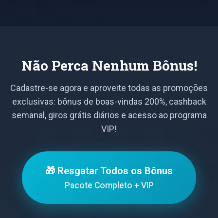
Não Perca Nenhum Bônus!
Cadastre-se agora e aproveite todas as promoções
exclusivas: bônus de boas-vindas 200%, cashback
semanal, giros grátis diários e acesso ao programa
VIP!
🎁 Resgatar Todos os Bônus
Pacote Completo + VIP